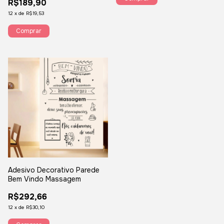
R$189,90
estima motivação FM6
12
x
de
R$19,53
Adesivo Decorativo Parede
Bem Vindo Massagem
R$292,66
12
x
de
R$30,10