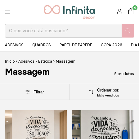
0
ADESIVOS
QUADROS
PAPEL DE PAREDE
COPA 2026
DIA
Início
>
Adesivos
>
Estética
>
Massagem
Massagem
9 produtos
Ordenar por:
Filtrar
Mais vendidos