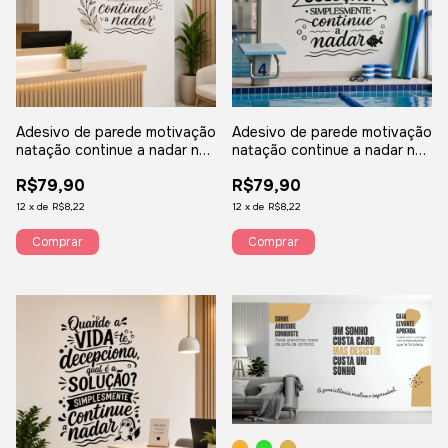
Adesivo de parede motivação
Adesivo de parede motivação
natação continue a nadar não
natação continue a nadar não
desista persista recepção
desista persista recepção
R$79,90
R$79,90
boho CTNEAD2
peixe CTNEAD1
12
x
de
R$8,22
12
x
de
R$8,22
Comprar
Comprar