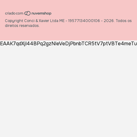
Copyright Conci & Xavier Ltda ME - 19577134000106 - 2026. Todos os
direitos reservados.
EAAK7qdXjI44BPq2gzNIeVeDjPbnbTCR5tV7ptVBTe4meT