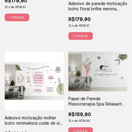
R$179,90
Adesivo de parede motivação
12
x
de
R$18,51
boho floral brilhe menina
salão Studio de beleza BFM31
R$179,90
12
x
de
R$18,51
Papel de Parede
Massoterapia Spa Relaxante
Frases Motivacionais Clínica
R$159,90
BM20
Adesivo motivação mulher
12
x
de
R$16,45
boho minimalista cuide de sim
mesmo auto cuidado auto