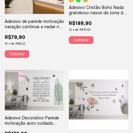
Adesivo Cristão Boho Nada
grandioso nasce da zona de
conforto empresa motivação
Adesivo de parede motivação
R$189,90
equipe EMF9
natação continue a nadar não
12
x
de
R$19,53
desista persista recepção
R$79,90
CTNEAD
Comprar
12
x
de
R$8,22
Comprar
Adesivo Decorativo Parede
motivação auto cuidado
gratidão não reclame FGV5