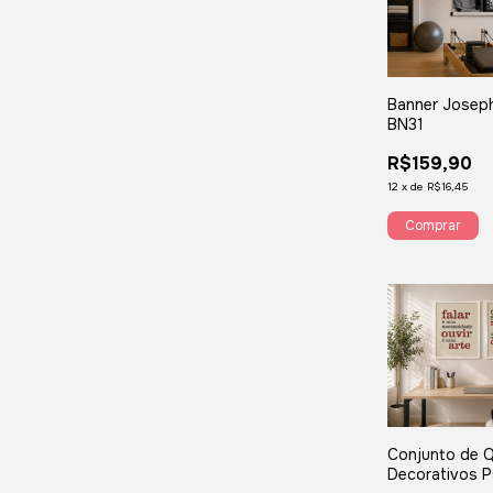
Banner Joseph
BN31
R$159,90
12
x
de
R$16,45
Conjunto de 
Decorativos P