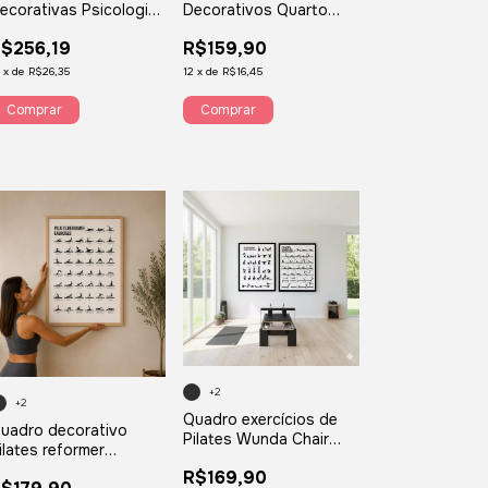
ecorativas Psicologia
Decorativos Quarto
rase Carl Jung
Infantil Pequeno
$256,19
R$159,90
Príncipe Frase Rosa
2
x
de
R$26,35
12
x
de
R$16,45
Comprar
Comprar
+2
+2
Quadro exercícios de
uadro decorativo
Pilates Wunda Chair
ilates reformer
aparelho Cadillac
xercises studio de
R$169,90
pilates wunda chair