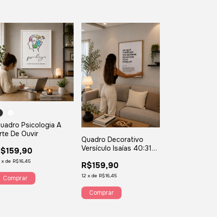
uadro Psicologia A
rte De Ouvir
Quadro Decorativo
Versículo Isaías 40:31
$159,90
OS QUE CONFIAM NO
2
x
de
R$16,45
R$159,90
SENHOR RENOVAM
SUAS FORÇAS
12
x
de
R$16,45
Comprar
Comprar