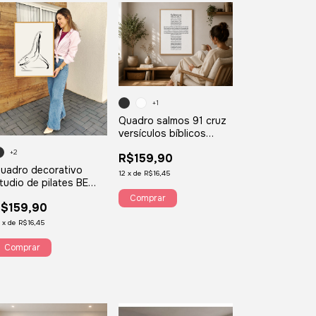
+1
Quadro salmos 91 cruz
versículos bíblicos
Jesus evangélico
+2
R$159,90
cristões cristo oração
uadro decorativo
V91
12
x
de
R$16,45
tudio de pilates BE
HE PERSON YOUR
Comprar
$159,90
EFORMER THINKS YOU
RE QPF9
2
x
de
R$16,45
Comprar