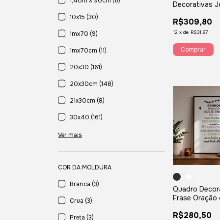
1,40m X 90cm (6)
Decorativas 
Pilates Frase
10x15 (30)
R$309,80
12
x
de
R$31,87
1mx70 (9)
Comprar
1mx70cm (11)
20x30 (161)
20x30cm (148)
21x30cm (8)
30x40 (161)
Ver mais
COR DA MOLDURA
Branca (3)
Quadro Decor
Frase Oração
Crua (3)
Trabalho
R$280,50
Preta (3)