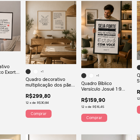
ativo
+1
ico Exorta
Q
+1
tante no
Quadro decorativo
S
Quadro Bíblico
nses 4:4-9
multiplicação dos pães
T
Versículo Josué 1:9
e peixes Jesus cristão
R
R
Seja Forte E Corajoso
R$299,80
versículo bíblico QNPÇ2
A
1
R$159,90
12
x
de
R$30,84
12
x
de
R$16,45
Comprar
Comprar