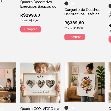
la
Quadro Decorativo
gânicos
Exercícios Básicos do
Conjunto de Quadros
Pilates P88
Q
Decorativos Estética
R$299,80
M
Spa Saúde Drenagem
C
12
x
de
R$30,84
R$389,80
Massagem
R
12
x
de
R$40,10
Comprar
1
Comprar
as
Quadro COM VIDRO dia
C