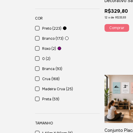
Decorativo Sa
Elementos Or
R$329,80
12
x
de
R$33,93
COR
Comprar
Preto (223)
Branco (173)
Roxo (2)
0 (2)
Branca (93)
Crua (168)
Madeira Crua (25)
Preta (59)
TAMANHO
Conjunto Plac