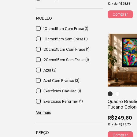
12
x
de
R$28,85
Comprar
MODELO
10cmx15cm Com Frase (1)
10cmx15cm Sem Frase (1)
20cmx15cm Com Frase (1)
20cmx15cm Sem Frase (1)
Azul (3)
Azul Com Branco (3)
Exercícios Cadillac (1)
Quadro Brasil
Exercícios Reformer (1)
Tucano Color
Ver mais
R$249,80
12
x
de
R$25,70
PREÇO
Comprar