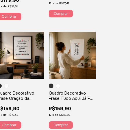
$179,90
ilates saúde exercícios
exercises PLNV
12
x
de
R$17,48
88Q
2
x
de
R$18,51
Comprar
Comprar
uadro Decorativo
Quadro Decorativo
rase Oração da
Frase Tudo Aqui Já Foi
erenidade
Um Sonho
$159,90
R$159,90
2
x
de
R$16,45
12
x
de
R$16,45
Comprar
Comprar