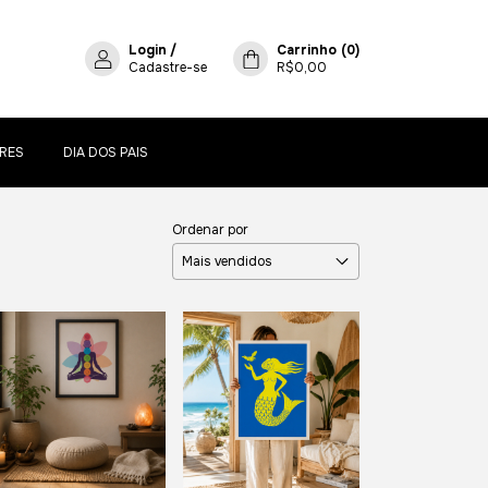
Login
/
Carrinho
(
0
)
Cadastre-se
R$0,00
RES
DIA DOS PAIS
Ordenar por