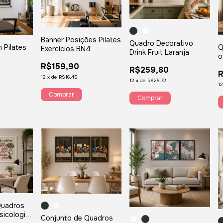
Banner Posições Pilates
Quadro Decorativo
 Pilates
Q
Exercícios BN4
Drink Fruit Laranja
o
G
R$159,90
R$259,80
L
12
x
de
R$16,45
12
x
de
R$26,72
1
Comprar
Comprar
Quadros
sicologia
Conjunto de Quadros