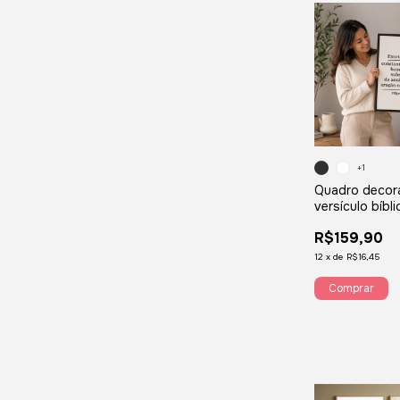
+1
Quadro decor
versículo bíbl
à alegria cons
R$159,90
Senhor Filipe
QVF4
12
x
de
R$16,45
Comprar