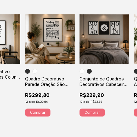
ativo
tes Coluna
Quadro Decorativo
Conjunto de Quadros
Q
Parede Oração São
Decorativos Cabeceira
A
Francisco
Mozão & Mozin
R$299,80
R$229,90
R
12
x
de
R$30,84
12
x
de
R$23,65
1
Comprar
Comprar