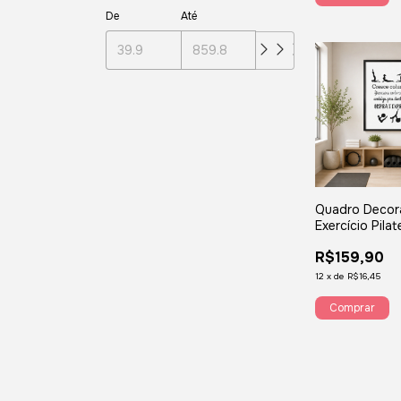
De
Até
Quadro Decor
Exercício Pila
Inspira Expira
R$159,90
12
x
de
R$16,45
Comprar