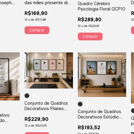
Joseph
das mães presente dia
D
Quadro Cérebro
s Posturas
das mães minha melhor
F
Psicologia Floral QCP10
R$169,90
R
amiga personalizado
com foto corações
R$289,80
12
x
de
R$17,48
1
QDDM1
12
x
de
R$29,81
Comprar
Comprar
Conjunto de Quadros
Decorativos Pilates
Conjunto de Quadros
Frases Corpo Mente
ativo
Decorativos Estúdio
Q
R$229,90
Posturas
 do
Pilates Academia Frase
p
12
x
de
R$23,65
R$193,52
Joseph
e
12
x
de
R$19,91