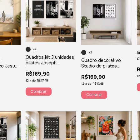
+2
k
+2
Quadros kit 3 unidades
d
Quadro decorativo
s
pilates Joseph
p
Studio de pilates
ico Jesus
exercícios e aparelhos a
e
Joseph Pilates moldura
i nem te
R$169,90
mudança acontece
p
R$169,90
1
preta kit com 2
 Hebreus
Q
12
x
de
R$17,48
unidades JPQ9
VH8
12
x
de
R$17,48
Comprar
Comprar