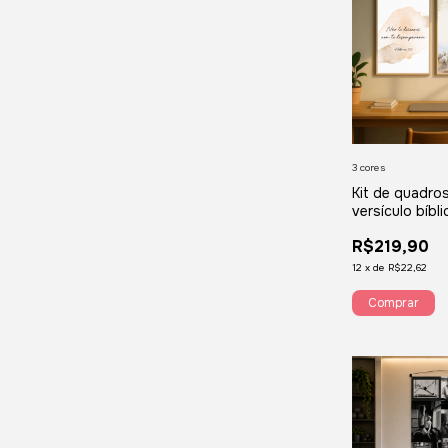
3 cores
Kit de quadro
versículo bíbl
Não te deixare
R$219,90
desampararei
13:5 igreja Q
12
x
de
R$22,62
Comprar