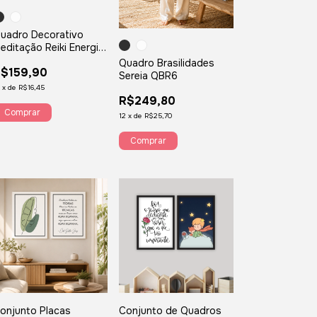
uadro Decorativo
editação Reiki Energia
hakras
Quadro Brasilidades
$159,90
Sereia QBR6
2
x
de
R$16,45
R$249,80
Comprar
12
x
de
R$25,70
Comprar
onjunto Placas
Conjunto de Quadros