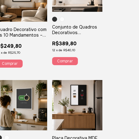
Conjunto de Quadros
uadro Decorativo com
Decorativos
s 10 Mandamentos –
Consultório de
uia Espiritual para Seu
R$389,80
Psicologia Símbolo P36
R$249,80
ar – QM9
12
x
de
R$40,10
2
x
de
R$25,70
Comprar
Comprar
Placa Decorativa MDF