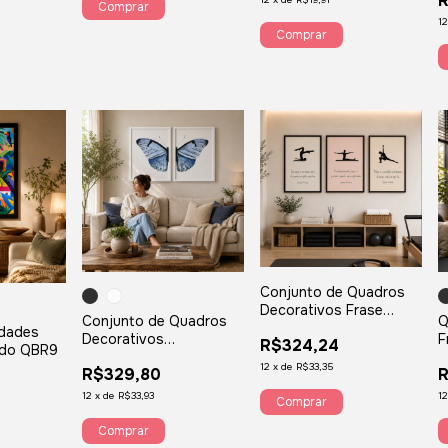
R
p
Comprar
P
1
Comprar
Conjunto de Quadros
Decorativos Frase
Conjunto de Quadros
Q
Joseph Pilates
idades
Decorativos
F
R$324,24
ido QBR9
Metamorfose Borboleta
S
12
x
de
R$33,35
R$329,80
R
B35
12
x
de
R$33,93
1
Comprar
Comprar